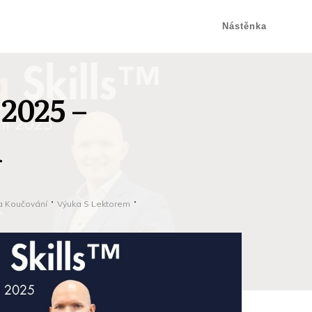
Nástěnka
 2025 –
A
ka Koučování
Výuka S Lektorem