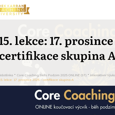
15. lekce: 17. prosince
certifikace skupina 
Nástěnka
Core Coaching Skills Podzim 2025 ONLINE (ST)
Interaktivní Výu
15. lekce: 17. prosince 2025 – certifikace skupina A