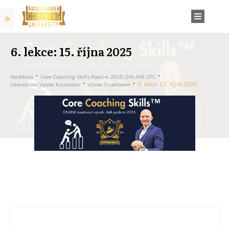
6. lekce: 15. října 2025
Nástěnka
Core Coaching Skills Podzim 2025 ONLINE (ST)
6. lekce: 15. října 2025
Interaktivní Výuka Koučování
Výuka S Lektorem