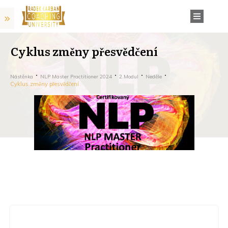
Cyklus změny přesvědčení
Nástěnka
NLP Master Practitioner 2024
2.modul
Neděle
Cyklus změny přesvědčení