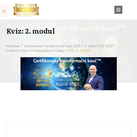
Kvíz: 2. modul
Nástěnka
Certifikovaný Transformační Kouč 2025
II. Modul CTK 2025
Kvíz: 2. modul
Distanční Část: K Prostudování A Úkoly