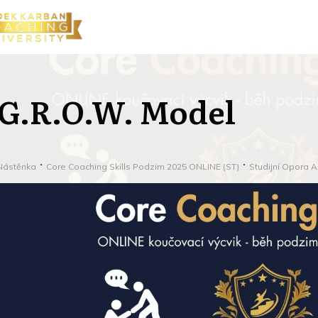
G.R.O.W. Model
Nástěnka
Core Coaching Skills Podzim 2025 ONLINE (ST)
Studijní Opora A