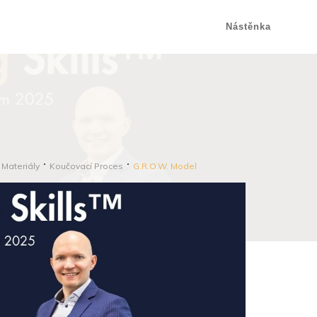
Nástěnka
 Materiály
Koučovací Proces
G.R.O.W. Model