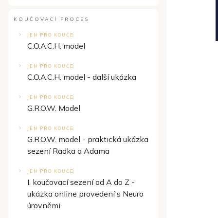
KOUČOVACÍ PROCES
JEN PRO KOUČE
C.O.A.C.H. model
JEN PRO KOUČE
C.O.A.C.H. model - další ukázka
JEN PRO KOUČE
G.R.O.W. Model
JEN PRO KOUČE
G.R.O.W. model - praktická ukázka
sezení Radka a Adama
JEN PRO KOUČE
I. koučovací sezení od A do Z -
ukázka online provedení s Neuro
úrovněmi