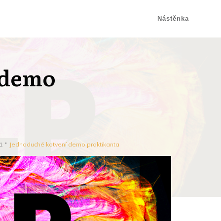
Nástěnka
 demo
1
Jednoduché kotvení demo praktikanta