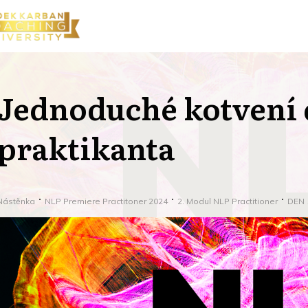
Jednoduché kotvení
praktikanta
Nástěnka
NLP Premiere Practitoner 2024
2. Modul NLP Practitioner
DEN 