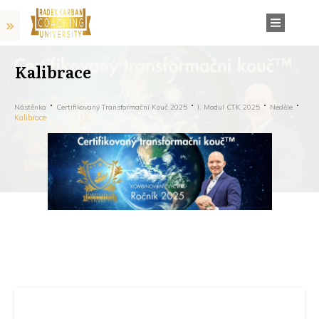
Kalibrace
Nástěnka
Certifikovaný Transformační Kouč 2025
I. Modul CTK 2025
Neděle
Kalibrace