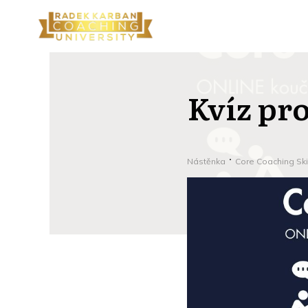
Kvíz pro
Nástěnka
Core Coaching Ski