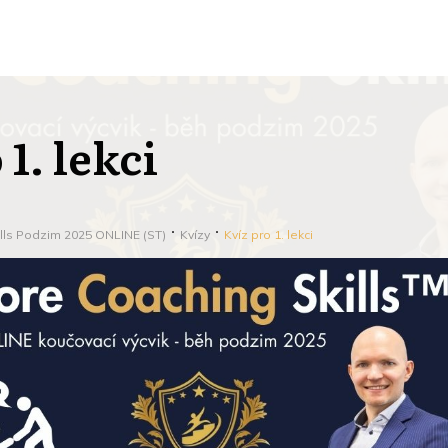
 1. lekci
lls Podzim 2025 ONLINE (ST)
Kvízy
Kvíz pro 1. lekci