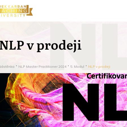
NLP v prodeji
Nástěnka
NLP Master Practitioner 2024
5. Modul
NLP v prodeji