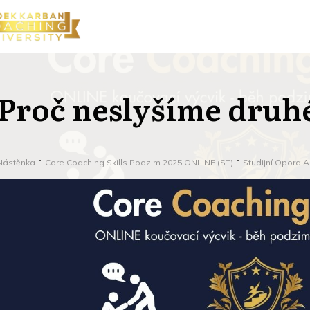
Proč neslyšíme druh
Nástěnka
Core Coaching Skills Podzim 2025 ONLINE (ST)
Studijní Opora A