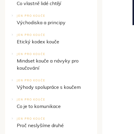
Co vlastně lidé chtějí
JEN PRO KOUČE
Východiska a principy
JEN PRO KOUČE
Etický kodex kouče
JEN PRO KOUČE
Mindset kouče a návyky pro
koučování
JEN PRO KOUČE
Výhody spolupráce s koučem
JEN PRO KOUČE
Co je to komunikace
JEN PRO KOUČE
Proč neslyšíme druhé