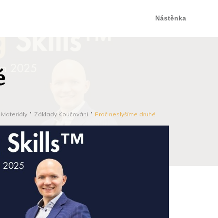
Nástěnka
é
 Materiály
Základy Koučování
Proč neslyšíme druhé