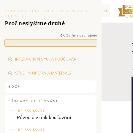
CORE COACHING SKILLS PODZIM 2025
ONLINE (ST)
Proč neslyšíme druhé
0%
Zatím nezahájeno
INTERAKTIVNÍ VÝUKA KOUČOVÁNÍ
STUDIJNÍ OPORA A MATERIÁLY
BOZP
ZÁKLADY KOUČOVÁNÍ
JEN PRO KOUČE
Původ a vznik koučování
JEN PRO KOUČE