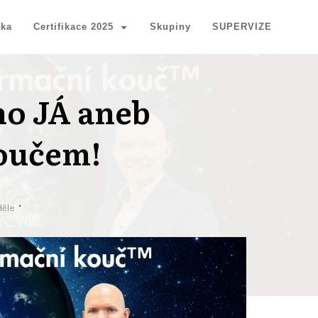
nka
Certifikace 2025
Skupiny
SUPERVIZE
ho JÁ aneb
oučem!
ěle