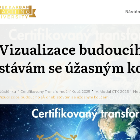
Nástě
Vizualizace budoucí
stávám se úžasným k
Nástěnka
Certifikovaný Transformační Kouč 2025
IV. Modul CTK 2025
Ned
Vizualizace budoucího JÁ aneb stávám se úžasným koučem!