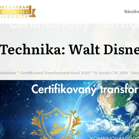
Nástě
Technika: Walt Disne
Nástěnka
Certifikovaný Transformační Kouč 2025
IV. Modul CTK 2025
Ned