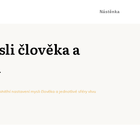
Nástěnka
li člověka a
u
Vnitřní nastavení mysli člověka a jednotlivé sféry vlivu