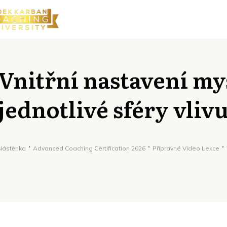
Vnitřní nastavení mys
jednotlivé sféry vliv
Nástěnka
Advanced Coaching Certification 2026
Přípravné Video Lekce