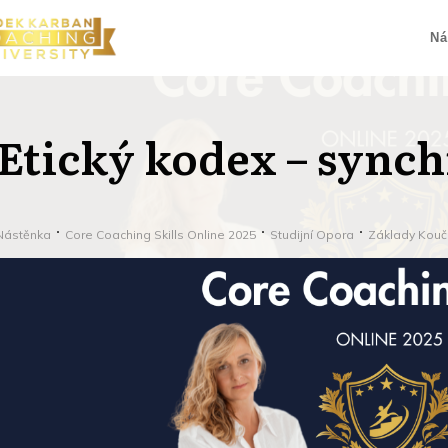
Ná
Etický kodex – sync
Nástěnka
Core Coaching Skills Online 2025
Studijní Opora
Základy Kouč