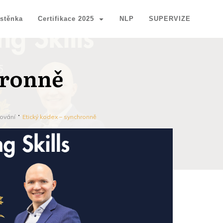
stěnka
Certifikace 2025
NLP
SUPERVIZE
hronně
ování
Etický kodex – synchronně