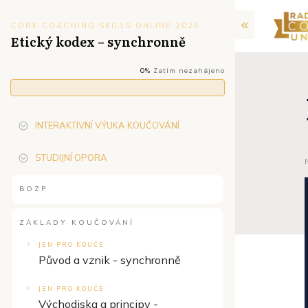
CORE COACHING SKILLS ONLINE 2025
Etický kodex – synchronně
0%
Zatím nezahájeno
INTERAKTIVNÍ VÝUKA KOUČOVÁNÍ
STUDIJNÍ OPORA
BOZP
ZÁKLADY KOUČOVÁNÍ
JEN PRO KOUČE
Původ a vznik - synchronně
JEN PRO KOUČE
Východiska a principy -