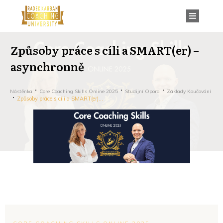
Způsoby práce s cíli a SMART(er) –
asynchronně
Nástěnka
Core Coaching Skills Online 2025
Studijní Opora
Základy Koučování
Způsoby práce s cíli a SMART(er) – asynchronně