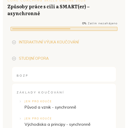
CORE COACHING SKILLS ONLINE 2025
Způsoby práce s cíli a SMART(er) –
asynchronně
0%
Zatím nezahájeno
INTERAKTIVNÍ VÝUKA KOUČOVÁNÍ
STUDIJNÍ OPORA
BOZP
ZÁKLADY KOUČOVÁNÍ
JEN PRO KOUČE
Původ a vznik - synchronně
JEN PRO KOUČE
Východiska a principy - synchronně