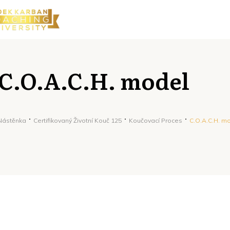
C.O.A.C.H. model
Nástěnka
Certifikovaný Životní Kouč 125
Koučovací Proces
C.O.A.C.H. m