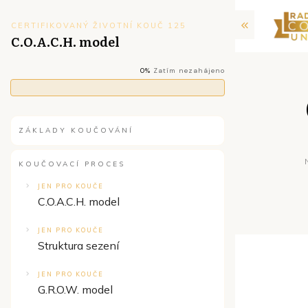
CERTIFIKOVANÝ ŽIVOTNÍ KOUČ 125
C.O.A.C.H. model
0%
Zatím nezahájeno
ZÁKLADY KOUČOVÁNÍ
KOUČOVACÍ PROCES
JEN PRO KOUČE
C.O.A.C.H. model
JEN PRO KOUČE
Struktura sezení
JEN PRO KOUČE
G.R.O.W. model