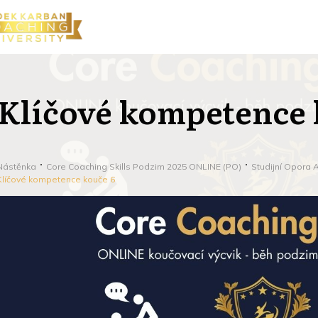
Klíčové kompetence 
Nástěnka
Core Coaching Skills Podzim 2025 ONLINE (PO)
Studijní Opora 
Klíčové kompetence kouče 6