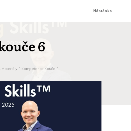
Nástěnka
kouče 6
A Materiály
Kompetence Kouče