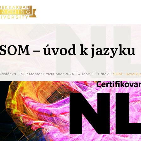
SOM – úvod k jazyku
Nástěnka
NLP Master Practitioner 2024
4. Modul
Pátek
SOM – úvod k j