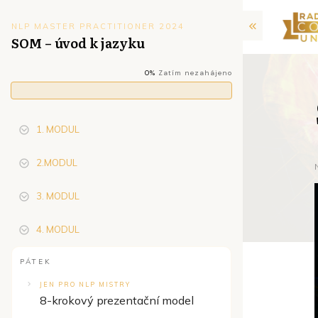
NLP MASTER PRACTITIONER 2024
SOM – úvod k jazyku
0%
Zatím nezahájeno
1. MODUL
2.MODUL
3. MODUL
4. MODUL
PÁTEK
JEN PRO NLP MISTRY
8-krokový prezentační model