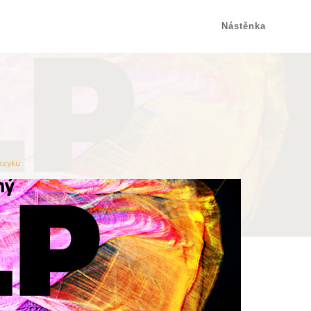
Nástěnka
azyku