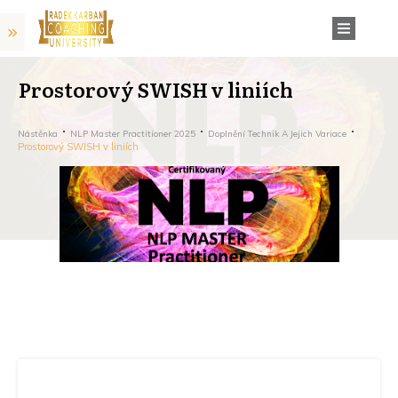
Prostorový SWISH v liniích
Nástěnka
NLP Master Practitioner 2025
Doplnění Technik A Jejich Variace
Prostorový SWISH v liniích