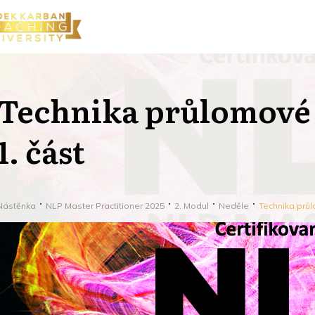
Technika průlomové
1. část
Nástěnka
NLP Master Practitioner 2025
2. Modul
Neděle
Technika prů