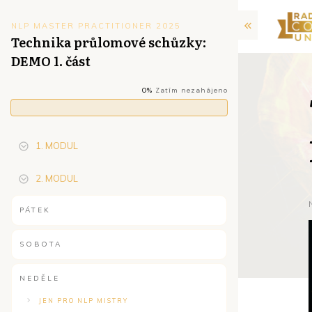
NLP MASTER PRACTITIONER 2025
Technika průlomové schůzky:
DEMO 1. část
0%
Zatím nezahájeno
1. MODUL
2. MODUL
PÁTEK
SOBOTA
NEDĚLE
JEN PRO NLP MISTRY