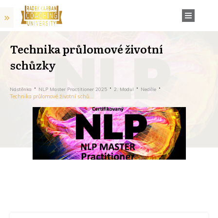
Technika průlomové životní
schůzky
Nástěnka
NLP Master Practitioner 2025
2. Modul
Neděle
Technika průlomové životní schůzky