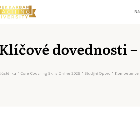
Ná
Klíčové dovednosti 
Nástěnka
Core Coaching Skills Online 2025
Studijní Opora
Kompetence 