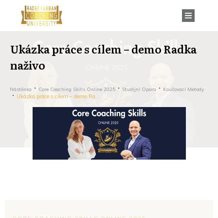
Ukázka práce s cílem – demo Radka
naživo
Nástěnka
Core Coaching Skills Online 2025
Studijní Opora
Koučovací Metody
Ukázka práce s cílem – demo Radka naživo