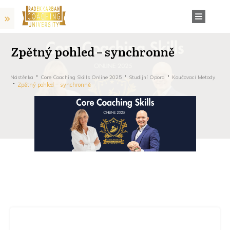
Zpětný pohled – synchronně
Nástěnka
Core Coaching Skills Online 2025
Studijní Opora
Koučovací Metody
Zpětný pohled – synchronně