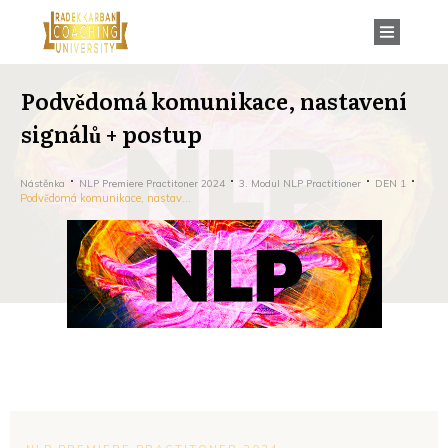
Podvědomá komunikace, nastavení
signálů + postup
Nástěnka
NLP Premiere Practitoner 2024
3. Modul NLP Practitioner
DEN 1
Podvědomá komunikace, nastavení signálů + postup