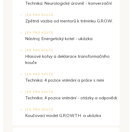
Technika: Neurologické úrovně - konverzační
JEN PRO KOUČE
Zpětná vazba od mentorů k tréninku G.R.O.W.
JEN PRO KOUČE
Nástroj: Energetický kotel - ukázka
JEN PRO KOUČE
Hlasové kotvy a deklarace transformačního
kouče
JEN PRO KOUČE
Technika: 4 pozice vnímání a práce s nimi
JEN PRO KOUČE
Technika: 4 pozice vnímání - otázky a odpovědi
JEN PRO KOUČE
Koučovací model G.R.O.W.T.H. a ukázka