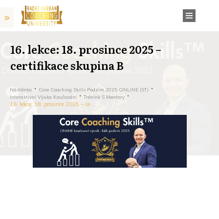
16. lekce: 18. prosince 2025 –
certifikace skupina B
Nástěnka
Core Coaching Skills Podzim 2025 ONLINE (ST)
Interaktivní Výuka Koučování
Trénink S Mentory
16. lekce: 18. prosince 2025 – certifikace skupina B