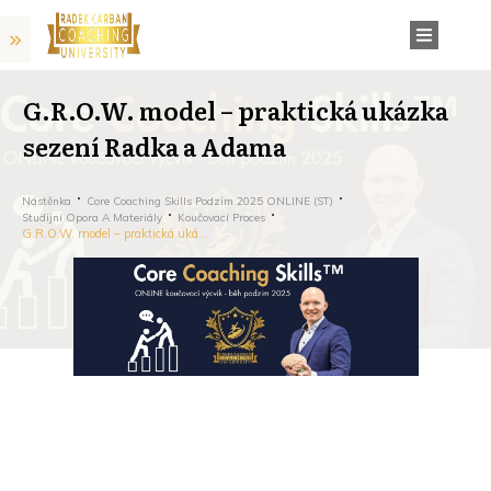
G.R.O.W. model – praktická ukázka
sezení Radka a Adama
Nástěnka
Core Coaching Skills Podzim 2025 ONLINE (ST)
Studijní Opora A Materiály
Koučovací Proces
G.R.O.W. model – praktická ukázka sezení Radka a Adama